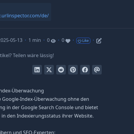
.urlinspector.com/de/
 2025-05-13
·
1 min
·
0
·
0
·
·
Like
tikel? Teilen wäre lässig!
-Index-Überwachung
te Google-Index-Überwachung ohne den
ng in der Google Search Console und bietet
 in den Indexierungsstatus ihrer Website.
eibern und SEO-Experten: